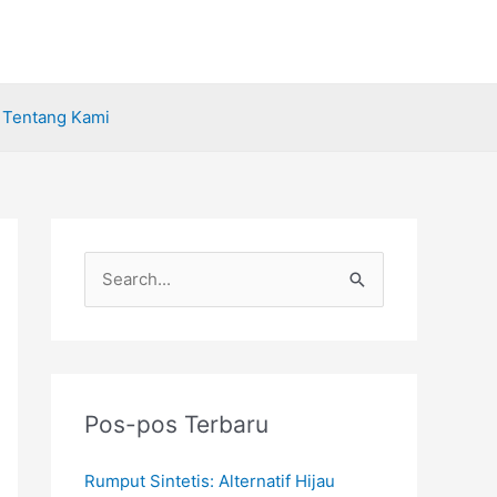
Tentang Kami
C
a
r
i
u
Pos-pos Terbaru
n
Rumput Sintetis: Alternatif Hijau
t