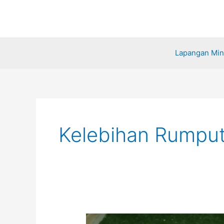
Lewati
ke
konten
Lapangan Mini
Kelebihan Rumput 
Kelebihan