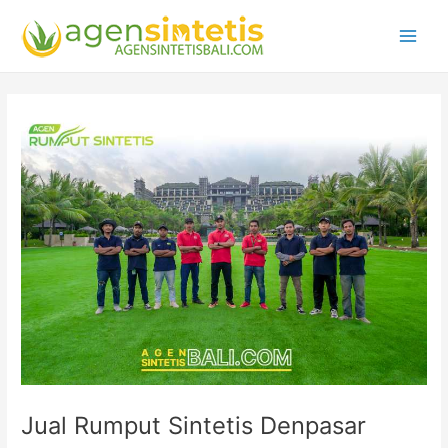
Lewati
Main
ke
Men
konten
Post
navigation
Jual Rumput Sintetis Denpasar