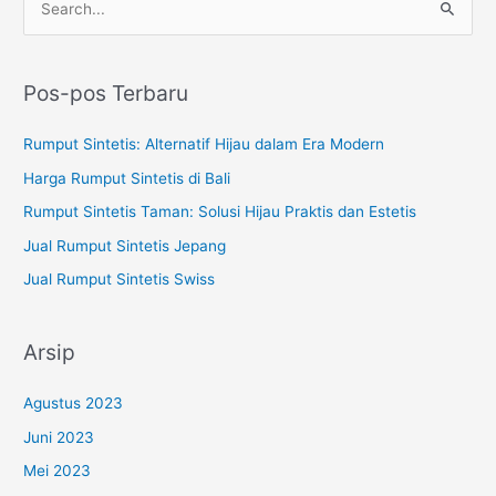
C
a
r
Pos-pos Terbaru
i
u
Rumput Sintetis: Alternatif Hijau dalam Era Modern
n
Harga Rumput Sintetis di Bali
t
Rumput Sintetis Taman: Solusi Hijau Praktis dan Estetis
u
Jual Rumput Sintetis Jepang
k
Jual Rumput Sintetis Swiss
:
Arsip
Agustus 2023
Juni 2023
Mei 2023